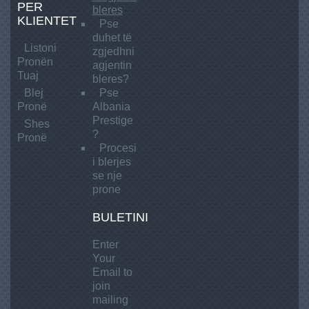
r
PER
bleres
1
e
KLIENTET
Pse
s
duhet të
t
Listoni
zgjedhni
i
Pronën
agjentin
g
Tuaj
bleres?
e
Blej
Pse
Pronë
Albania
Prestige
Shes
?
Pronë
Procesi
i blerjes
se nje
prone
BULETINI
Enter
Your
Email to
join
mailing