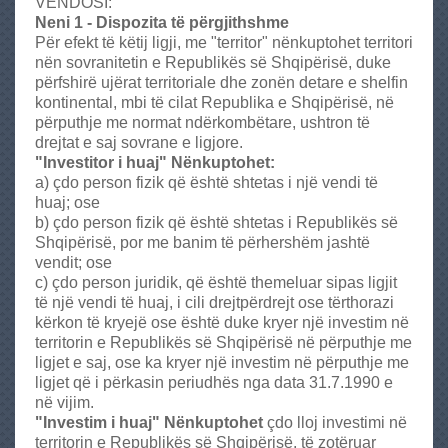
VENDOSI:
E
Neni 1 - Dispozita të përgjithshme
s
Për efekt të këtij ligji, me "territor" nënkuptohet territori
t
nën sovranitetin e Republikës së Shqipërisë, duke
a
përfshirë ujërat territoriale dhe zonën detare e shelfin
t
kontinental, mbi të cilat Republika e Shqipërisë, në
e
përputhje me normat ndërkombëtare, ushtron të
,
drejtat e saj sovrane e ligjore.
T
"Investitor i huaj" Nënkuptohet:
i
a) çdo person fizik që është shtetas i një vendi të
r
huaj; ose
a
b) çdo person fizik që është shtetas i Republikës së
n
Shqipërisë, por me banim të përhershëm jashtë
e
vendit; ose
-
c) çdo person juridik, që është themeluar sipas ligjit
A
të një vendi të huaj, i cili drejtpërdrejt ose tërthorazi
l
kërkon të kryejë ose është duke kryer një investim në
b
territorin e Republikës së Shqipërisë në përputhje me
a
ligjet e saj, ose ka kryer një investim në përputhje me
n
ligjet që i përkasin periudhës nga data 31.7.1990 e
i
në vijim.
a
"Investim i huaj" Nënkuptohet
çdo lloj investimi në
P
territorin e Republikës së Shqipërisë, të zotëruar