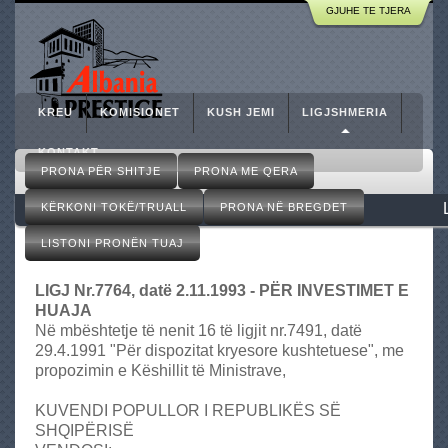
A
GJUHE TE TJERA
Skip
g
to
j
e
main
n
content
s
KREU
KOMISIONET
KUSH JEMI
LIGJSHMERIA
i
I
KONTAKT
M
m
PRONA PËR SHITJE
PRONA ME QERA
a
o
i
KËRKONI TOKË/TRUALL
PRONA NË BREGDET
b
n
i
m
LISTONI PRONËN TUAJ
l
e
i
n
LIGJ Nr.7764, datë 2.11.1993 - PËR INVESTIMET E
a
u
HUAJA
r
Në mbështetje të nenit 16 të ligjit nr.7491, datë
e
29.4.1991 "Për dispozitat kryesore kushtetuese", me
,
propozimin e Këshillit të Ministrave,
R
e
KUVENDI POPULLOR I REPUBLIKËS SË
a
SHQIPËRISË
l