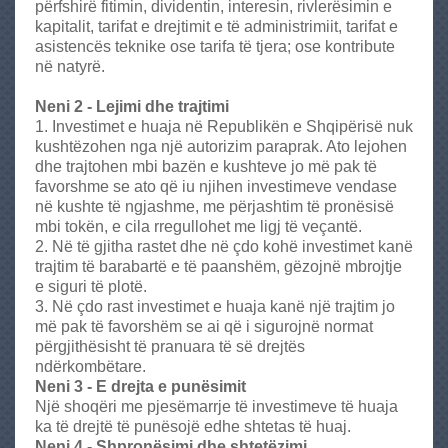
përfshirë fitimin, dividentin, interesin, rivlerësimin e
kapitalit, tarifat e drejtimit e të administrimiit, tarifat e
asistencës teknike ose tarifa të tjera; ose kontribute
në natyrë.
Neni 2 - Lejimi dhe trajtimi
1. Investimet e huaja në Republikën e Shqipërisë nuk
kushtëzohen nga një autorizim paraprak. Ato lejohen
dhe trajtohen mbi bazën e kushteve jo më pak të
favorshme se ato që iu njihen investimeve vendase
në kushte të ngjashme, me përjashtim të pronësisë
mbi tokën, e cila rregullohet me ligj të veçantë.
2. Në të gjitha rastet dhe në çdo kohë investimet kanë
trajtim të barabartë e të paanshëm, gëzojnë mbrojtje
e siguri të plotë.
3. Në çdo rast investimet e huaja kanë një trajtim jo
më pak të favorshëm se ai që i sigurojnë normat
përgjithësisht të pranuara të së drejtës
ndërkombëtare.
Neni 3 - E drejta e punësimit
Një shoqëri me pjesëmarrje të investimeve të huaja
ka të drejtë të punësojë edhe shtetas të huaj.
Neni 4 - Shpronësimi dhe shtetëzimi