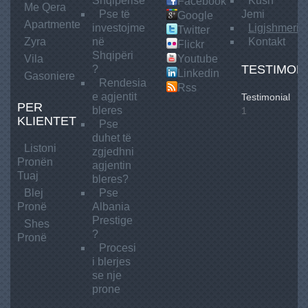
Shqiperise
Kush
Facebook
Me
Qera
Pse të
Jemi
Google
Apartmente
investojme
Ligjshmeria
Twitter
Zyra
në
Kontakt
Flickr
Shqipëri
Vila
Youtube
TESTIMON
?
Linkedin
Gasoniere
Rendesia
Rss
e agjentit
Testimonial
PER
bleres
1
KLIENTET
Pse
duhet të
Listoni
zgjedhni
Pronën
agjentin
Tuaj
bleres?
Blej
Pse
Pronë
Albania
Prestige
Shes
?
Pronë
Procesi
i blerjes
se nje
prone