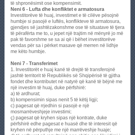
të shpronësimit ose kompensimit.
Neni 6 - Lufta dhe konfliktet e armatosura
Investitorëve të huaj, investimet e të cilëve pësojnë
humbje si pasojë e luftës, konflikteve të armatosura,
gjendjes së jashtëzakonshme ose të situatave të tjera
të përafërta me to, u jepet një trajtim në mënyrë jo më
pak të favorshme se sa ai që i bëhet investitorëve
vendas për sa i përket masave që merren në lidhje
me këto humbje.
Neni 7 - Transferimet
1. Investitorët e huaj kanë të drejtë të transferojnë
jashtë territorit të Republikës së Shqipërisë të gjitha
fondet dhe kontributet në natyrë që kanë të bëjnë me
një investim të huaj, duke përfshirë:
a) të ardhurat;
b) kompensimin sipas nenit 5 të këtij ligji;
c) pagesat që rrjedhin si pasojë e një
mosmarrëveshjeje investimi;
ç) pagesat që kryhen sipas një kontrate, duke
përfshirë edhe pagesat e huasë dhe të interesit që
kryhen në përputhje me një marrëveshje huaje;