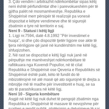
3. Çdo vendim i arbitrazhit ndërkombëtar sipas këtij
neni është përfundimtar dhe i parevokueshëm për të
gjitha palët në mosmarrëveshje. Republika e
Shqipërisë merr përsipër të realizojë pa vonesë
dispozitat e këtyre vendimeve dhe të sigurojë
zbatimin e tyre në territorin e saj.
Neni 9 - Statusi i këtij ligji
1. Ligji nr.7594, datë 4.8.1992 "Për investimet e
huaja", si dhe çdo dispozitë tjetër ligjore ose akte të
tjera nënligjore që janë në kundërshtim me këtë ligj,
shfuqizohen.
2. Në rast se dispozitat e këtij ligji nuk janë në
përputhje me marrëveshjet ndërkombëtare të
rafitikuara nga Kuvendi Popullor, në të cilat
Republika e Shqipërisë ose Qeveria e Republikës së
Shqipërisë është palë, këto të fundit do të
mbizotërojnë në atë masë që ato sigurojnë të drejta a
mbrojtje më të madhe për investitorët e huaj, se sa
ato të parashikuara në këtë ligj.
Neni 10 - Siguria kombëtare
Asgjë në këtë ligj nuk duhet të pengojë zbatimin nga
Republika e Shqipërisë të masave të nevojshme për
ruajtjen e rendit publik, plotësimin e detyrimeve të saj