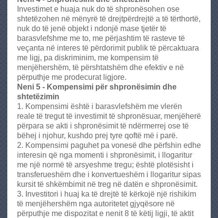
Investimet e huaja nuk do të shpronësohen ose
shtetëzohen në mënyrë të drejtpërdrejtë a të tërthortë,
nuk do të jenë objekt i ndonjë mase tjetër të
barasvlefshme me to, me përjashtim të rasteve të
veçanta në interes të përdorimit publik të përcaktuara
me ligj, pa diskriminim, me kompensim të
menjëhershëm, të përshtatshëm dhe efektiv e në
përputhje me prodecurat ligjore.
Neni 5 - Kompensimi për shpronësimin dhe
shtetëzimin
1. Kompensimi është i barasvlefshëm me vlerën
reale të tregut të investimit të shpronësuar, menjëherë
përpara se akti i shpronësimit të ndërmerrej ose të
bëhej i njohur, kushdo prej tyre qoftë më i parë.
2. Kompensimi paguhet pa vonesë dhe përfshin edhe
interesin që nga momenti i shpronësimit, i llogaritur
me një normë të arsyeshme tregu; është plotësisht i
transferueshëm dhe i konvertueshëm i llogaritur sipas
kursit të shkëmbimit në treg në datën e shpronësimit.
3. Investitori i huaj ka të drejtë të kërkojë një rishikim
të menjëhershëm nga autoritetet gjyqësore në
përputhje me dispozitat e nenit 8 të këtij ligji, të aktit