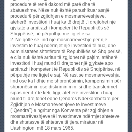
procedure të rënë dakord më parë dhe të
zbatueshme. Nëse nuk është parashikuar asnjë
procedurë për zgjidhjen e mosmarrëveshjeve,
atëherë investitori i huaj ka të drejtë t'i drejtohet një
gjykate a arbitrazhi kompetent të Republikës së
Shqipërisë, në përputhje me ligjet e saj.
2. Në qoftë se lind një mosmarrëveshje për një
investim të huaj ndërmjet një investitori të huaj dhe
administratës shtetërore të Republikës së Shqipërisë,
e cila nuk është arritur të zgjidhet në pajtim, atëherë
investitori i huaj mund t'i drejtohet një gjykate apo
arbitrazhi kompetent të Republikës së Shqipërisë, në
përputhje me ligjet e saj. Në rast se mosmarrëveshja
lind ose ka lidhje me shpronësimin, kompensimin për
shpronësimin ose diskriminimin, si dhe transferimet
sipas nenit 7 të këtij ligji, atëherë investitori i huaj
mund t'i drejtohet edhe Qendrës Ndërkombëtare për
Zgjidhjen e Mosmarrëveshjeve të Investimeve
("Qendra") e ngritur nga Konventa për zgjidhjen e
mosmarrëveshjeve të investimeve ndërmjet shteteve
dhe shtetasve të shteteve të tjera miratuar në
Uashington, më 18 mars 1965.