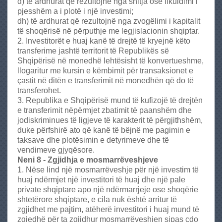
d) të ardhurat që rezultojnë nga shitja ose likuidimi i
pjesshëm a i plotë i një investimi;
dh) të ardhurat që rezultojnë nga zvogëlimi i kapitalit
të shoqërisë në përputhje me legjislacionin shqiptar.
2. Investitorët e huaj kanë të drejtë të kryejnë këto
transferime jashtë territorit të Republikës së
Shqipërisë në monedhë lehtësisht të konvertueshme,
llogaritur me kursin e këmbimit për transaksionet e
çastit në ditën e transferimit në monedhën që do të
transferohet.
3. Republika e Shqipërisë mund të kufizojë të drejtën
e transferimit nëpërmjet zbatimit të paanshëm dhe
jodiskriminues të ligjeve të karakterit të përgjithshëm,
duke përfshirë ato që kanë të bëjnë me pagimin e
taksave dhe plotësimin e detyrimeve dhe të
vendimeve gjyqësore.
Neni 8 - Zgjidhja e mosmarrëveshjeve
1. Nëse lind një mosmarrëveshje për një investim të
huaj ndërmjet një investitori të huaj dhe një pale
private shqiptare apo një ndërmarrjeje ose shoqërie
shtetërore shqiptare, e cila nuk është arritur të
zgjidhet me pajtim, atëherë investitori i huaj mund të
zgjedhë për ta zgjidhur mosmarrëveshjen sipas çdo