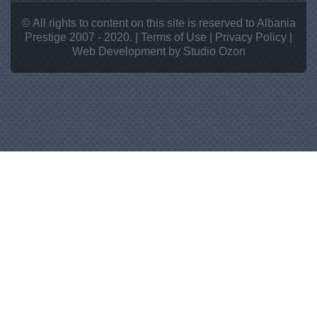
© All rights to content on this site is reserved to Albania
Prestige 2007 - 2020. |
Terms of Use
|
Privacy Policy
|
Web Development
by Studio
Ozon