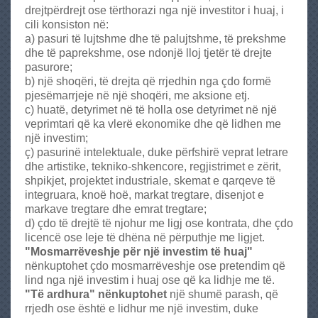
r
drejtpërdrejt ose tërthorazi nga një investitor i huaj, i
e
cili konsiston në:
s
a) pasuri të lujtshme dhe të palujtshme, të prekshme
t
dhe të paprekshme, ose ndonjë lloj tjetër të drejte
i
pasurore;
g
b) një shoqëri, të drejta që rrjedhin nga çdo formë
e
pjesëmarrjeje në një shoqëri, me aksione etj.
c) huatë, detyrimet në të holla ose detyrimet në një
veprimtari që ka vlerë ekonomike dhe që lidhen me
një investim;
ç) pasurinë intelektuale, duke përfshirë veprat letrare
dhe artistike, tekniko-shkencore, regjistrimet e zërit,
shpikjet, projektet industriale, skemat e qarqeve të
integruara, knoë hoë, markat tregtare, disenjot e
markave tregtare dhe emrat tregtare;
d) çdo të drejtë të njohur me ligj ose kontrata, dhe çdo
licencë ose leje të dhëna në përputhje me ligjet.
"Mosmarrëveshje për një investim të huaj"
nënkuptohet çdo mosmarrëveshje ose pretendim që
lind nga një investim i huaj ose që ka lidhje me të.
"Të ardhura" nënkuptohet
një shumë parash, që
rrjedh ose është e lidhur me një investim, duke