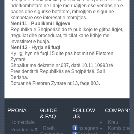
ndërkombëtare në lidhje me ruajtjen ose vendosjen e
paqes dhe sigurisë botërore, mbrojtjen e sigurinë
kombëtare ose interesat e mbrojtjes.
Neni 11 - Publikimi i ligjeve
Republika e Shqipërisë do të publikojë të gjitha ligjet,
rregullat dhe procedurat, të cilat kanë lidhje me
investimet e huaja.
Neni 12 - Hyrja në fuqi
Ky ligj hyn në fuqi 15 ditë pas botimit në Fletoren
Zyrtare.
Shpallur me dekretin nr.687, datë 10.11.10993 të
Presidentit të Republikës së Shqipërisë, Sali
Berisha.
Botuar në Fletoren Zyrtare nr.13, faqe 803.
PRONA
GUIDE
FOLLOW
COMPANY
& FAQ
US
Komerciale
Kreu
Rreth
Instagram
Komisionet
Rezidenciale