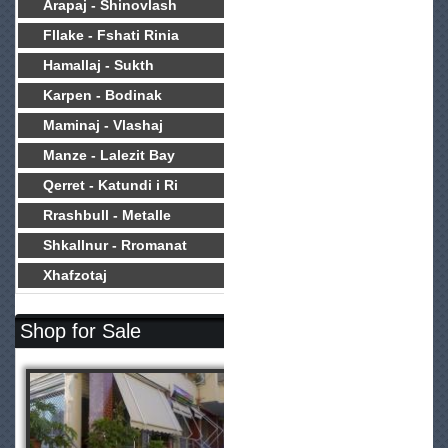
Arapaj - Shinovlash
Fllake - Fshati Rinia
Hamallaj - Sukth
Karpen - Bodinak
Maminaj - Vlashaj
Manze - Lalezit Bay
Qerret - Katundi i Ri
Rrashbull - Metalle
Shkallnur - Rromanat
Xhafzotaj
Shop for Sale