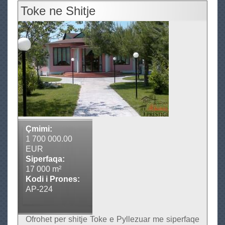
b
Toke ne Shitje
o
u
t
T
o
k
e
n
e
s
Çmimi:
h
1 700 000.00
i
EUR
Siperfaqa:
t
17 000 m²
j
Kodi i Prones:
e
AP-224
Ofrohet per shitje Toke e Pyllezuar me siperfaqe