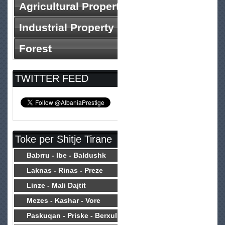
Agricultural Property
Industrial Property
Forest
TWITTER FEED
Toke per Shitje Tirane
Babrru - Ibe - Baldushk
Laknas - Rinas - Preze
Linze - Mali Dajtit
Mezes - Kashar - Vore
Paskuqan - Priske - Berxull