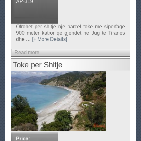
AP-319
t
j
e
Ofrohet per shitje nje parcel toke me siperfaqe
900 meter katror qe gjendet ne Jug te Tiranes
dhe
…
[+ More Details]
Read more
a
b
Toke per Shitje
o
u
t
T
o
k
e
n
e
S
Price: