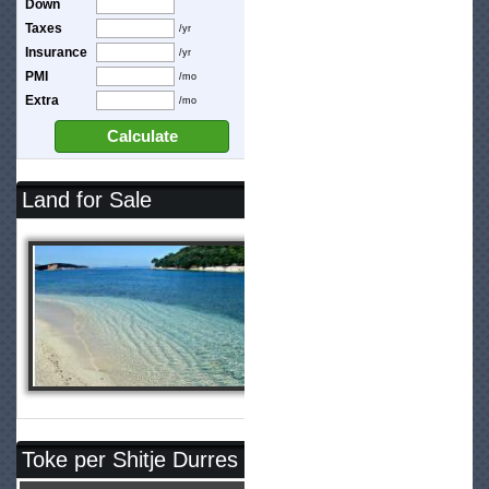
Down
Taxes
/yr
Insurance
/yr
PMI
/mo
Extra
/mo
Calculate
Land for Sale
Toke per Shitje Durres