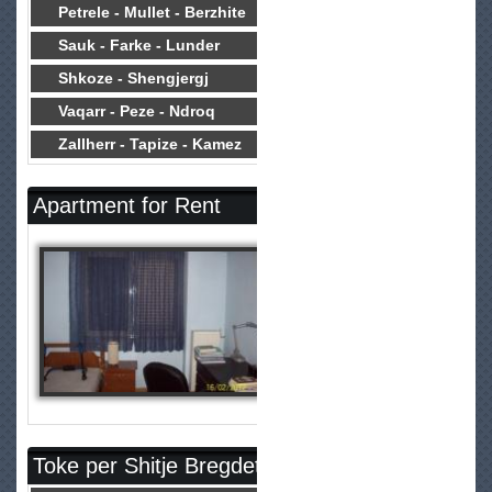
Petrele - Mullet - Berzhite
Sauk - Farke - Lunder
Shkoze - Shengjergj
Vaqarr - Peze - Ndroq
Zallherr - Tapize - Kamez
Apartment for Rent
Toke per Shitje Bregdet