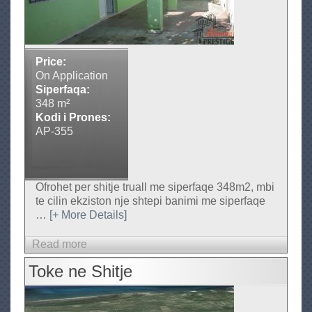
E
s
t
a
t
Price:
e
On Application
,
Siperfaqa:
T
348 m²
i
Kodi i Prones:
r
AP-355
a
n
e
-
Ofrohet per shitje truall me siperfaqe 348m2, mbi
A
te cilin ekziston nje shtepi banimi me siperfaqe
l
…
[+ More Details]
b
a
Read more
a
n
b
i
Toke ne Shitje
o
a
u
P
t