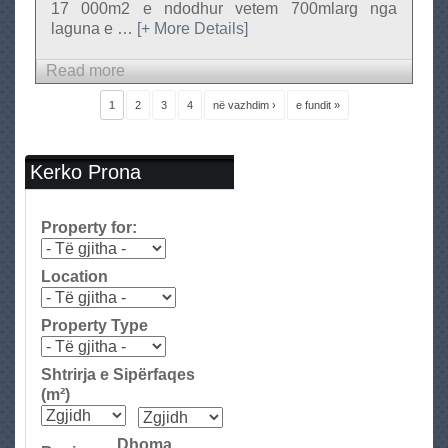
17 000m2 e ndodhur vetem 700mlarg nga
laguna e
…
[+ More Details]
Read more
a
b
F
1
2
3
4
në vazhdim ›
e fundit »
a
o
q
u
e
t
Kerko Prona
t
T
o
Property for:
k
e
Location
n
e
Property Type
S
h
Shtrirja e Sipërfaqes
i
(m²)
t
j
Dhoma