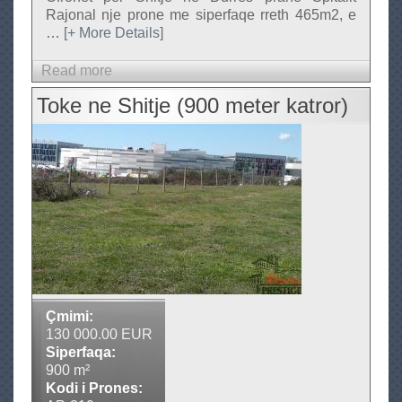
Rajonal nje prone me siperfaqe rreth 465m2, e
…
[+ More Details]
Read more
a
b
Toke ne Shitje (900 meter katror)
o
u
t
T
r
u
a
l
l
n
Çmimi:
e
130 000.00 EUR
S
Siperfaqa:
900 m²
h
Kodi i Prones:
i