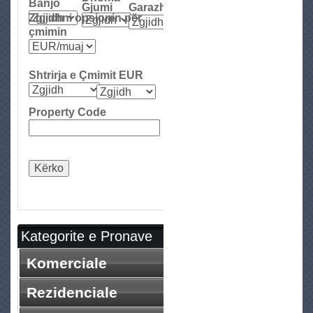
Banjo
e
Gjumi
Garazh
Zgjidhni opsionin për
çmimin
Shtrirja e Çmimit EUR
Property Code
Kategorite e Pronave
Komerciale
Rezidenciale