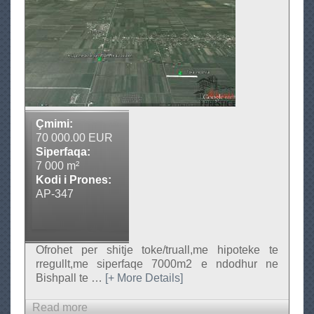
r
e
T
s
o
t
k
i
e
g
e
n
e
s
Çmimi:
h
70 000.00 EUR
i
Siperfaqa:
7 000 m²
t
Kodi i Prones:
j
AP-347
e
Ofrohet per shitje toke/truall,me hipoteke te
rregullt,me siperfaqe 7000m2 e ndodhur ne
Bishpall te
…
[+ More Details]
Read more
a