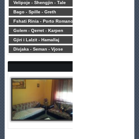
Velipoje - Shengjin - Tale
Bago - Spille - Greth
Fshati Rinia - Porto Romano
Golem - Qerret - Karpen
Gjiri i Lalzit - Hamallaj
Divjaka - Seman - Vjose