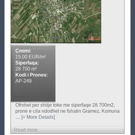
T
o
k
e
n
e
S
Çmimi:
h
15.00 EUR/m²
i
Siperfaqa:
28 700 m²
t
Kodi i Prones:
j
AP-249
e
Ofrohet per shitje toke me siperfaqe 28 700m2,
prone e cila ndodhet ne fshatin Gramez, Komuna
…
[+ More Details]
Read more
a