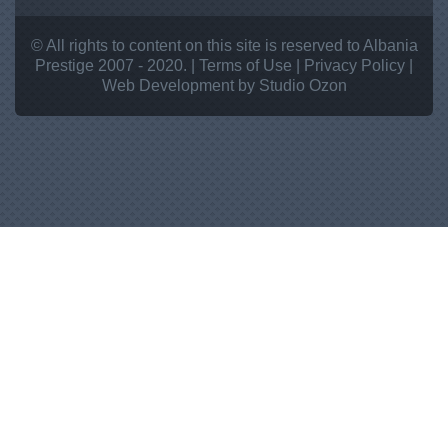
© All rights to content on this site is reserved to Albania
Prestige 2007 - 2020. |
Terms of Use
|
Privacy Policy
|
Web Development
by Studio
Ozon