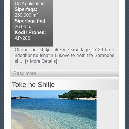
h
On Application
i
Siperfaqa:
260 000 m²
t
Siperfaqa (ha):
j
26.00 ha
e
Kodi i Prones:
(
AP-286
9
Ofrohet per shitje toke me siperfaqe 17.39 ha e
0
ndodhur ne fshatin Lukove te rrethit te Sarandes
0
si
…
[+ More Details]
m
e
Read more
a
t
b
Toke ne Shitje
e
o
r
u
k
t
a
T
t
o
r
k
o
e