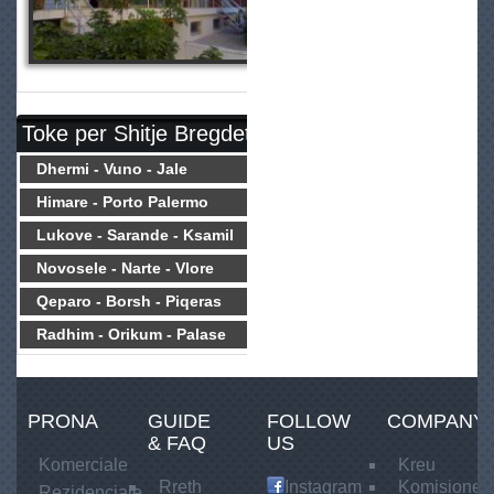
Toke per Shitje Bregdet
Dhermi - Vuno - Jale
Himare - Porto Palermo
Lukove - Sarande - Ksamil
Novosele - Narte - Vlore
Qeparo - Borsh - Piqeras
Radhim - Orikum - Palase
PRONA
GUIDE
FOLLOW
COMPANY
& FAQ
US
Komerciale
Kreu
Rreth
Instagram
Komisionet
Rezidenciale