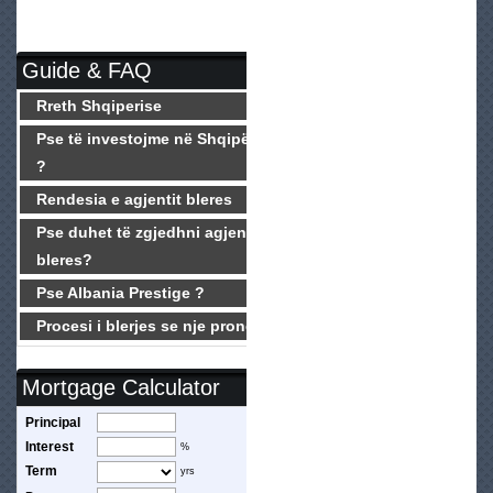
Guide & FAQ
Rreth Shqiperise
Pse të investojme në Shqipëri
?
Rendesia e agjentit bleres
Pse duhet të zgjedhni agjentin
bleres?
Pse Albania Prestige ?
Procesi i blerjes se nje prone
Mortgage Calculator
Principal
Interest
%
Term
yrs