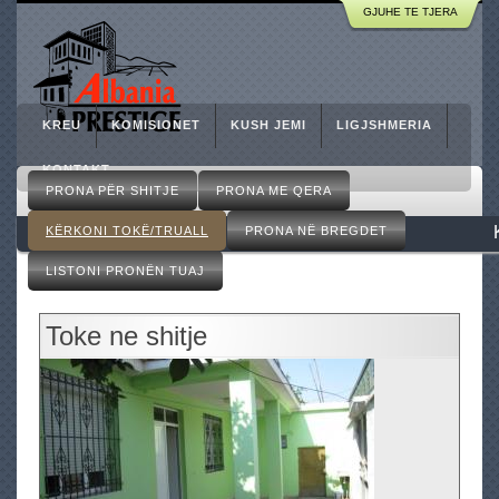
A
GJUHE TE TJERA
Skip
g
to
j
e
main
n
content
s
KREU
KOMISIONET
KUSH JEMI
LIGJSHMERIA
i
I
KONTAKT
M
m
PRONA PËR SHITJE
PRONA ME QERA
a
o
i
KËRKONI TOKË/TRUALL
PRONA NË BREGDET
b
n
i
m
LISTONI PRONËN TUAJ
l
e
i
n
a
u
Toke ne shitje
r
e
,
R
e
a
l