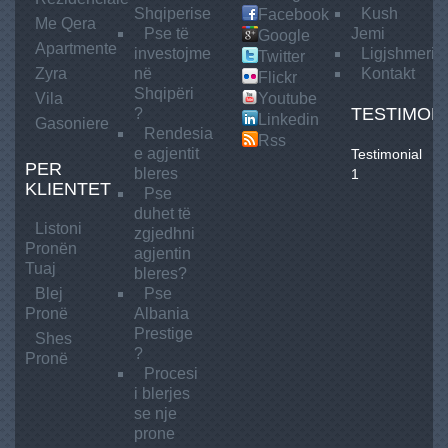
Shqiperise
Kush
Facebook
Me
Qera
Pse të
Jemi
Google
Apartmente
investojme
Ligjshmeria
Twitter
Zyra
në
Kontakt
Flickr
Shqipëri
Vila
Youtube
TESTIMON
?
Linkedin
Gasoniere
Rendesia
Rss
e agjentit
Testimonial
PER
bleres
1
KLIENTET
Pse
duhet të
Listoni
zgjedhni
Pronën
agjentin
Tuaj
bleres?
Blej
Pse
Pronë
Albania
Prestige
Shes
?
Pronë
Procesi
i blerjes
se nje
prone