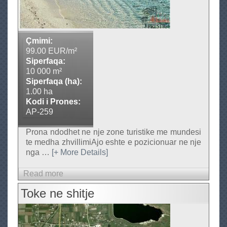
r
p
)
e
r
Çmimi:
S
99.00 EUR/m²
h
Siperfaqa:
10 000 m²
i
Siperfaqa (ha):
t
1.00 ha
j
Kodi i Prones:
e
AP-259
Prona ndodhet ne nje zone turistike me mundesi
te medha zhvillimiAjo eshte e pozicionuar ne nje
nga
…
[+ More Details]
Read more
a
b
Toke ne shitje
o
u
t