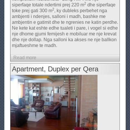
R
2
siperfaqe totale ndertimi prej 220 m
dhe siperfaqe
e
2
toke prej gati 300 m
, ky dubleks perbehet nga
z
ambjenti i ndenjes, salloni i madh, bashke me
ambjentin e gatimit dhe te ngrenies ne katin perdhe.
i
Ne kete kat eshte edhe tualeti i pare, i vogel si edhe
d
nje dhome gjumi femijesh e mobiluar me nje krevat
e
dhe nje dollap. Nga salloni ka akses ne nje ballkon
n
mjaftueshme te madh.
c
Read more
e
a
s
b
Apartment, Duplex per Qera
I
o
t
u
a
t
l
D
i
u
a
b
n
l
e
e
k