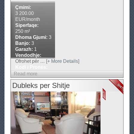
s
Çmimi:
m
3 200.00
e
EUR/month
Siperfaqe:
Q
250 m²
e
Dhoma Gjumi:
3
r
Banjo:
3
a
Garazh:
1
L
Vendodhje:
Tirane
Ofrohet
për
…
[+ More Details]
o
Kodi i Prones:
n
AP-485
Read more
a
g
b
H
Dubleks per Shitje
o
i
u
l
t
l
A
p
a
r