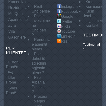
Komerciale
Kreu
Rreth
Instagram
Komisionet
Rezidenciale
Shqiperise
Kush
Facebook
Me
Qera
Pse të
Jemi
Google
Apartmente
investojme
Ligjshmeria
Twitter
Zyra
në
Kontakt
Flickr
Shqipëri
Vila
Youtube
TESTIMON
?
Linkedin
Gasoniere
Rendesia
Rss
e agjentit
Testimonial
PER
bleres
1
KLIENTET
Pse
duhet të
Listoni
zgjedhni
Pronën
agjentin
Tuaj
bleres?
Blej
Pse
Pronë
Albania
Prestige
Shes
?
Pronë
Procesi
i blerjes
se nje