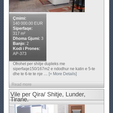
t
m
e
Çmimi:
n
140 000.00 EUR
t
Siperfaqe:
317 m²
,
Dhoma Gjumi:
3
D
Banjo:
2
u
Kodi i Prones:
p
AP-373
l
Ofrohet per shitje dupleks me
e
siperfaqe150/167m2 e ndodhur ne katin e 5-te
x
dhe te 6-te te nje
…
[+ More Details]
p
e
Read more
a
r
b
Vile per Qira/ Shitje, Lunder,
Q
o
Tirane.
e
u
r
t
a