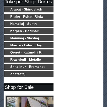
Toke per Shitje Durres
Arapaj - Shinovlash
Fllake - Fshati Rinia
Hamallaj - Sukth
Karpen - Bodinak
Maminaj - Vlashaj
Manze - Lalezit Bay
Qerret - Katundi i Ri
Rrashbull - Metalle
Shkallnur - Rromanat
Xhafzotaj
Shop for Sale