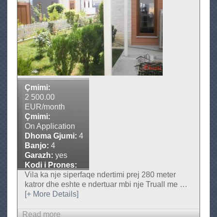
D
u
b
l
e
k
s
p
Çmimi:
e
2 500.00
EUR/month
r
Çmimi:
S
On Application
h
Dhoma Gjumi:
4
i
Banjo:
4
t
Garazh:
yes
Kodi i Prones:
j
AP-356
Vila ka nje siperfaqe ndertimi prej 280 meter
e
katror dhe eshte e ndertuar mbi nje Truall me
…
[+ More Details]
Read more
a