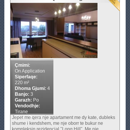
e
u
z
t
i
D
d
u
e
b
n
l
c
e
e
k
s
s
Çmimi:
I
Q
On Application
t
e
Siperfaqe:
a
220 m²
r
l
Dhoma Gjumi:
4
a
i
Banjo:
3
p
Garazh:
Po
a
r
Vendodhje:
n
a
Tirane
e
Jepet me qera nje apartament me dy kate, dubleks
Kodi i Prones:
n
shume i kendshem, me nje oborr te bukur ne
AP-543
e
kompleksin rezidencial "Long Hill". Me nje