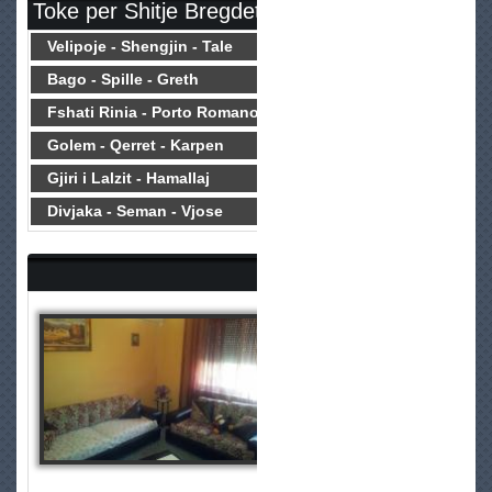
Toke per Shitje Bregdet
Velipoje - Shengjin - Tale
Bago - Spille - Greth
Fshati Rinia - Porto Romano
Golem - Qerret - Karpen
Gjiri i Lalzit - Hamallaj
Divjaka - Seman - Vjose