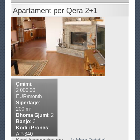
b
Apartament per Qera 2+1
o
u
t
V
i
l
e
p
e
r
Çmimi:
Q
2 000.00
i
EUR/month
Siperfaqe:
r
200 m²
a
Dhoma Gjumi:
2
/
Banjo:
3
S
Kodi i Prones:
h
AP-340