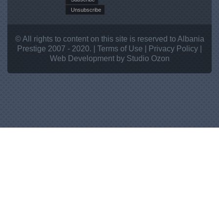
© All rights to content on this site is reserved to Albania
Prestige 2007 - 2020. |
Terms of Use
|
Privacy Policy
|
Web Development
by Studio
Ozon