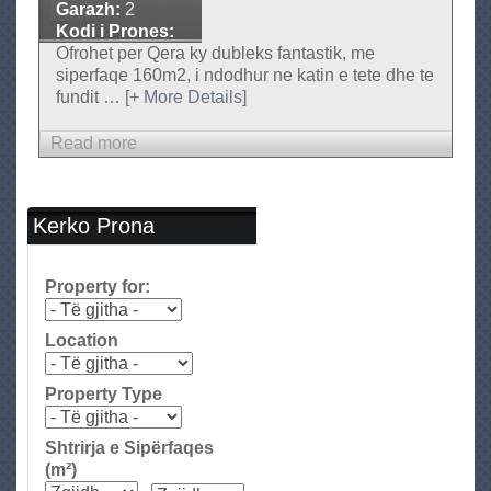
r
Garazh:
2
Q
Kodi i Prones:
Ap-322
Ofrohet per Qera ky dubleks fantastik, me
e
siperfaqe 160m2, i ndodhur ne katin e tete dhe te
r
fundit
…
[+ More Details]
a
2
Read more
a
+
b
1
o
u
Kerko Prona
t
D
Property for:
u
b
Location
l
e
Property Type
k
s
Shtrirja e Sipërfaqes
p
(m²)
e