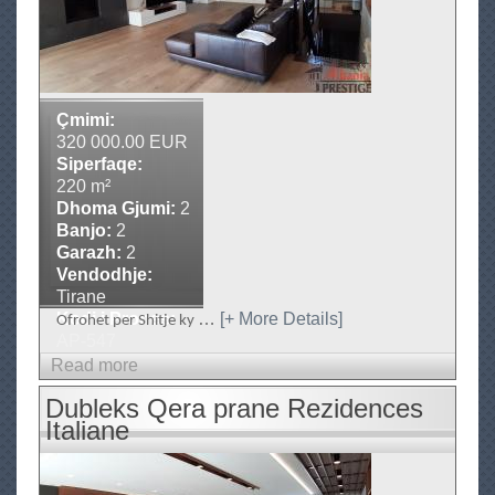
E
s
t
a
t
e
Çmimi:
,
320 000.00 EUR
T
Siperfaqe:
i
220 m²
r
Dhoma Gjumi:
2
a
Banjo:
2
n
Garazh:
2
e
Vendodhje:
-
Tirane
A
Kodi i Prones:
…
[+ More Details]
Ofrohet per Shitje ky
l
AP-547
b
Read more
a
a
b
n
Dubleks Qera prane Rezidences
o
i
Italiane
u
a
P
t