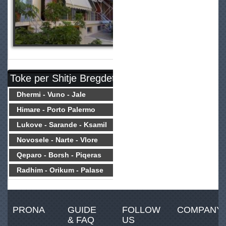
Toke per Shitje Bregdet
Dhermi - Vuno - Jale
Himare - Porto Palermo
Lukove - Sarande - Ksamil
Novosele - Narte - Vlore
Qeparo - Borsh - Piqeras
Radhim - Orikum - Palase
PRONA
GUIDE
FOLLOW
COMPANY
& FAQ
US