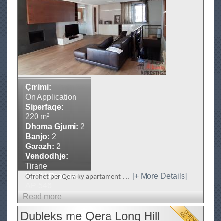
r
D
e
u
s
b
t
l
i
g
e
e
k
s
S
Çmimi:
h
On Application
Siperfaqe:
i
220 m²
t
Dhoma Gjumi:
2
j
Banjo:
2
e
Garazh:
2
p
Vendodhje:
Tirane
r
Kodi i Prones:
…
[+ More Details]
Ofrohet per Qera ky apartament
a
AP-546
n
Read more
a
e
b
Dubleks me Qera Long Hill
R
o