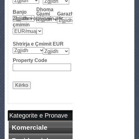
r
Dhoma
Banjo
Q
Gjumi
Garazh
Zgjidhni opsionin për
e
çmimin
r
a
Shtrirja e Çmimit EUR
Property Code
Kategorite e Pronave
Komerciale