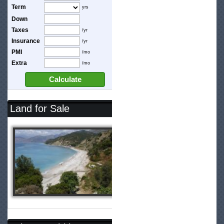
Term
yrs
Down
Taxes
/yr
Insurance
/yr
PMI
/mo
Extra
/mo
Calculate
Land for Sale