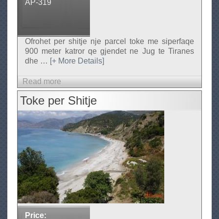
AP-319
t
j
e
Ofrohet per shitje nje parcel toke me siperfaqe
900 meter katror qe gjendet ne Jug te Tiranes
dhe
…
[+ More Details]
Read more
a
b
Toke per Shitje
o
u
t
T
o
k
e
n
e
S
Price: