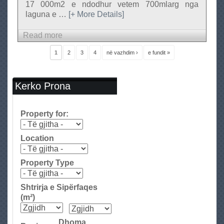
17 000m2 e ndodhur vetem 700mlarg nga
laguna e
…
[+ More Details]
Read more
a
b
F
1
2
3
4
në vazhdim ›
e fundit »
a
o
q
u
e
t
Kerko Prona
t
T
o
Property for:
k
e
Location
n
e
Property Type
S
h
Shtrirja e Sipërfaqes
i
(m²)
t
j
Dhoma