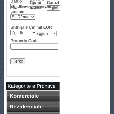
Banjo
e
Gjumi
Garazh
Zgjidhni opsionin për
çmimin
Shtrirja e Çmimit EUR
Property Code
Kategorite e Pronave
Komerciale
Rezidenciale