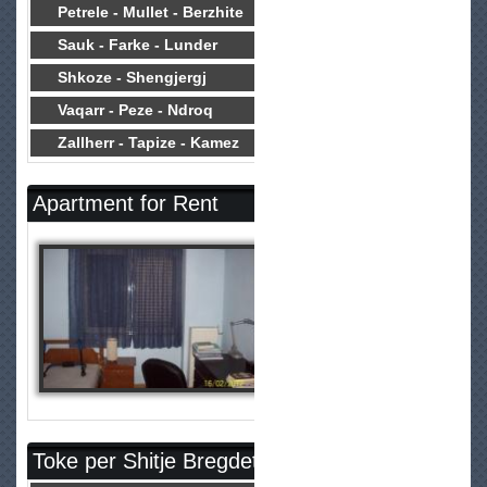
Petrele - Mullet - Berzhite
Sauk - Farke - Lunder
Shkoze - Shengjergj
Vaqarr - Peze - Ndroq
Zallherr - Tapize - Kamez
Apartment for Rent
Toke per Shitje Bregdet