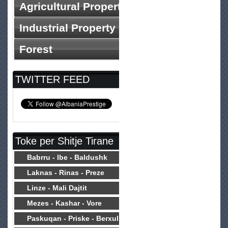
Agricultural Property
Industrial Property
Forest
TWITTER FEED
Toke per Shitje Tirane
Babrru - Ibe - Baldushk
Laknas - Rinas - Preze
Linze - Mali Dajtit
Mezes - Kashar - Vore
Paskuqan - Priske - Berxull