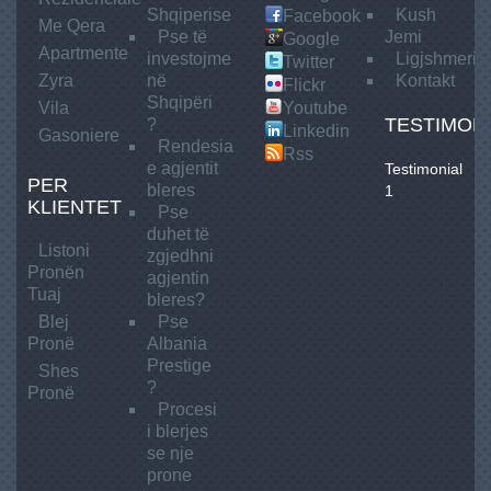
Shqiperise
Kush
Facebook
Me
Qera
Pse të
Jemi
Google
Apartmente
investojme
Ligjshmeria
Twitter
Zyra
në
Kontakt
Flickr
Shqipëri
Vila
Youtube
TESTIMON
?
Linkedin
Gasoniere
Rendesia
Rss
e agjentit
Testimonial
PER
bleres
1
KLIENTET
Pse
duhet të
Listoni
zgjedhni
Pronën
agjentin
Tuaj
bleres?
Blej
Pse
Pronë
Albania
Prestige
Shes
?
Pronë
Procesi
i blerjes
se nje
prone