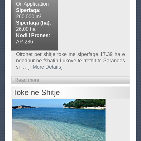
h
On Application
i
Siperfaqa:
260 000 m²
t
Siperfaqa (ha):
j
26.00 ha
e
Kodi i Prones:
(
AP-286
9
Ofrohet per shitje toke me siperfaqe 17.39 ha e
0
ndodhur ne fshatin Lukove te rrethit te Sarandes
0
si
…
[+ More Details]
m
e
Read more
a
t
b
Toke ne Shitje
e
o
r
u
k
t
a
T
t
o
r
k
o
e