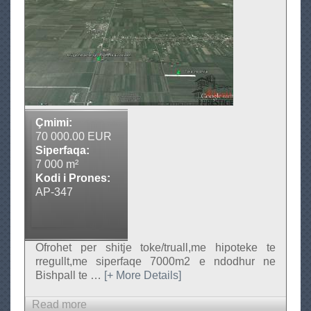
r
e
T
s
o
t
k
i
e
g
e
n
e
s
Çmimi:
h
70 000.00 EUR
i
Siperfaqa:
7 000 m²
t
Kodi i Prones:
j
AP-347
e
Ofrohet per shitje toke/truall,me hipoteke te
rregullt,me siperfaqe 7000m2 e ndodhur ne
Bishpall te
…
[+ More Details]
Read more
a