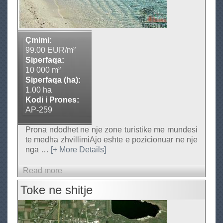
r
p
)
e
r
Çmimi:
S
99.00 EUR/m²
h
Siperfaqa:
10 000 m²
i
Siperfaqa (ha):
t
1.00 ha
j
Kodi i Prones:
e
AP-259
Prona ndodhet ne nje zone turistike me mundesi
te medha zhvillimiAjo eshte e pozicionuar ne nje
nga
…
[+ More Details]
Read more
a
b
Toke ne shitje
o
u
t