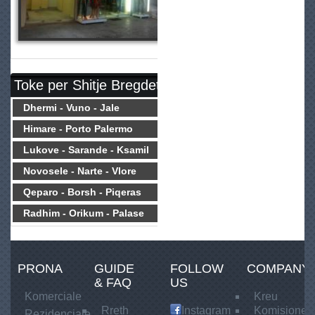
Toke per Shitje Bregdet
Dhermi - Vuno - Jale
Himare - Porto Palermo
Lukove - Sarande - Ksamil
Novosele - Narte - Vlore
Qeparo - Borsh - Piqeras
Radhim - Orikum - Palase
PRONA
GUIDE
FOLLOW
COMPANY
& FAQ
US
Komerciale
Kreu
Rreth
Instagram
Komisionet
Rezidenciale