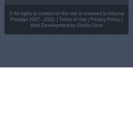
© All rights to content on this site is reserved to Albania
Prestige 2007 - 2020. |
Terms of Use
|
Privacy Policy
|
Web Development
by Studio
Ozon