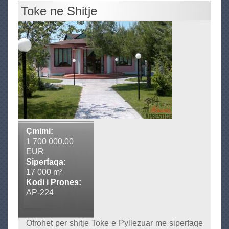
b
Toke ne Shitje
o
u
t
T
o
k
e
n
e
s
Çmimi:
h
1 700 000.00
i
EUR
Siperfaqa:
t
17 000 m²
j
Kodi i Prones:
e
AP-224
Ofrohet per shitje Toke e Pyllezuar me siperfaqe