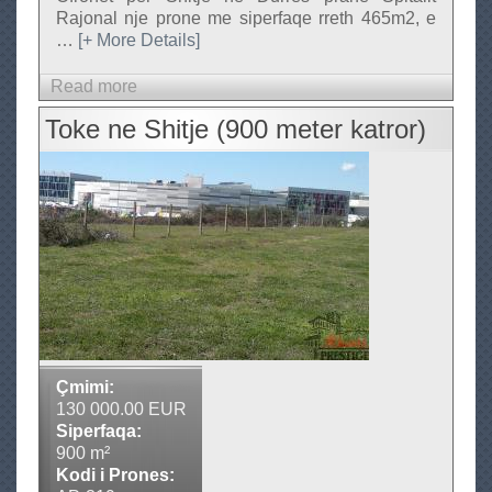
Rajonal nje prone me siperfaqe rreth 465m2, e
…
[+ More Details]
Read more
a
b
Toke ne Shitje (900 meter katror)
o
u
t
T
r
u
a
l
l
n
Çmimi:
e
130 000.00 EUR
S
Siperfaqa:
900 m²
h
Kodi i Prones:
i