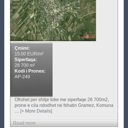
T
o
k
e
n
e
S
Çmimi:
h
15.00 EUR/m²
i
Siperfaqa:
28 700 m²
t
Kodi i Prones:
j
AP-249
e
Ofrohet per shitje toke me siperfaqe 28 700m2,
prone e cila ndodhet ne fshatin Gramez, Komuna
…
[+ More Details]
Read more
a