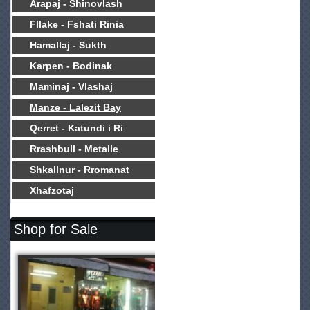
Arapaj - Shinovlash
Fllake - Fshati Rinia
Hamallaj - Sukth
Karpen - Bodinak
Maminaj - Vlashaj
Manze - Lalezit Bay
Qerret - Katundi i Ri
Rrashbull - Metalle
Shkallnur - Rromanat
Xhafzotaj
Shop for Sale