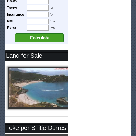
Down
Taxes
/yr
Insurance
/yr
PMI
/mo
Extra
/mo
Calculate
Land for Sale
Toke per Shitje Durres