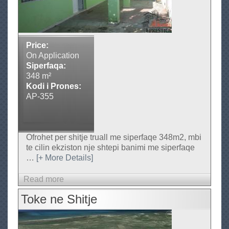
E
s
t
a
t
Price:
e
On Application
,
Siperfaqa:
T
348 m²
i
Kodi i Prones:
r
AP-355
a
n
e
-
Ofrohet per shitje truall me siperfaqe 348m2, mbi
A
te cilin ekziston nje shtepi banimi me siperfaqe
l
…
[+ More Details]
b
a
Read more
a
n
b
i
Toke ne Shitje
o
a
u
P
t