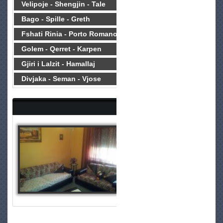
Velipoje - Shengjin - Tale
Bago - Spille - Greth
Fshati Rinia - Porto Romano
Golem - Qerret - Karpen
Gjiri i Lalzit - Hamallaj
Divjaka - Seman - Vjose