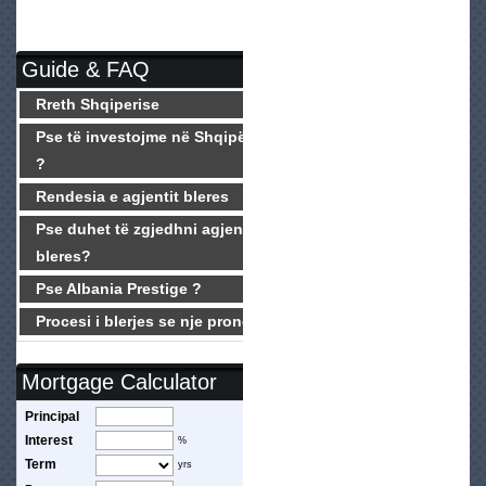
Guide & FAQ
Rreth Shqiperise
Pse të investojme në Shqipëri
?
Rendesia e agjentit bleres
Pse duhet të zgjedhni agjentin
bleres?
Pse Albania Prestige ?
Procesi i blerjes se nje prone
Mortgage Calculator
Principal
Interest
%
Term
yrs