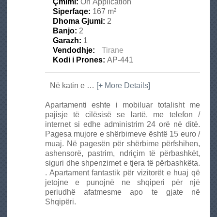
r
Çmimi:
On Application
e
Siperfaqe:
167 m²
s
Dhoma Gjumi:
2
t
Banjo:
2
i
Garazh:
1
g
Vendodhje:
Tirane
e
Kodi i Prones:
AP-441
Në
katin
e
…
[+ More Details]
Apartamenti
eshte
i
mobiluar
totalisht
me
pajisje
të
cilësisë
se
lartë
, me
telefon
/
internet
si
edhe
administrim
24
orë
në
ditë
.
Pagesa
mujore
e
shërbimeve
është
15 euro /
muaj
.
Në
pagesën
për
shërbime
përfshihen
,
ashensorë
,
pastrim
,
ndriçim
të
përbashkët
,
siguri
dhe
shpenzimet
e
tjera
të
përbashkëta
.
.
Apartament
fantastik
për
vizitorët
e
huaj
që
jetojne
e
punojnë
ne
shqiperi
për
një
periudhë
afatmesme
apo
te
gjate
në
Shqipëri
.