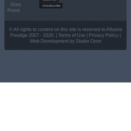
Shes
Pronë
© All rights to content on this site is reserved to Albania
Prestige 2007 - 2020. |
Terms of Use
|
Privacy Policy
|
Web Development
by Studio
Ozon