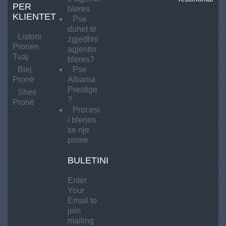
r
PER
e
bleres
1
KLIENTET
s
Pse
t
duhet të
Listoni
i
zgjedhni
Pronën
g
agjentin
Tuaj
e
bleres?
Blej
Pse
Pronë
Albania
Prestige
Shes
?
Pronë
Procesi
i blerjes
se nje
prone
BULETINI
Enter
Your
Email to
join
mailing